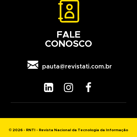
FALE
CONOSCO

pauta@revistati.com.br



© 2026 - RNTI - Revista Nacional da Tecnologia da Informação