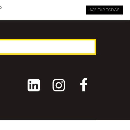

pauta@revistati.com.br
o
ACEITAR TODOS


