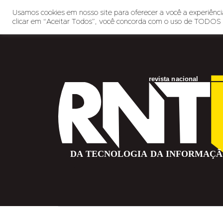
Usamos cookies em nosso site para oferecer a você a experiência
clicar em “Aceitar Todos”, você concorda com o uso de TODOS 