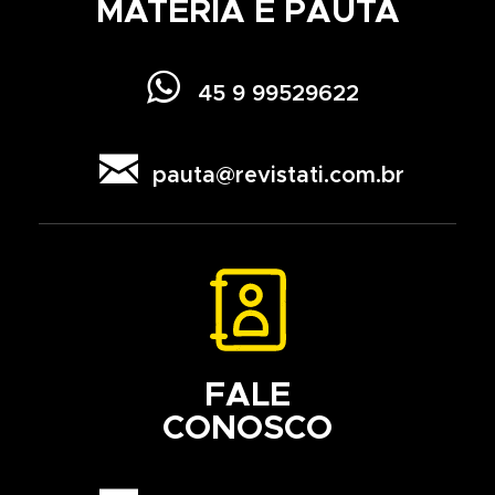
MATÉRIA E PAUTA

45 9 99529622

pauta@revistati.com.br
FALE
CONOSCO