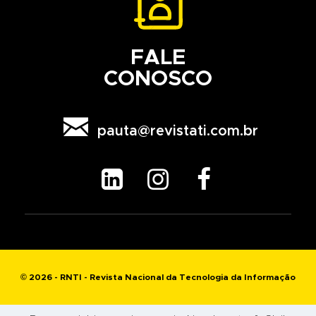
FALE
CONOSCO

pauta@revistati.com.br



© 2026 - RNTI - Revista Nacional da Tecnologia da Informação