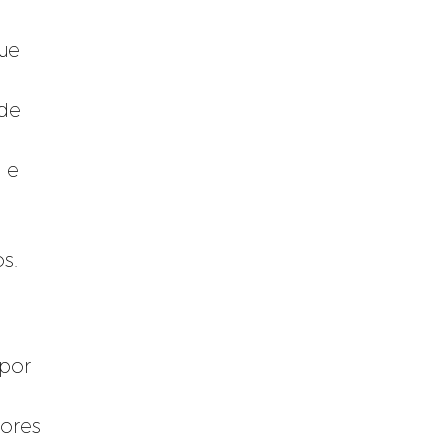
que
 de
 e
s.
 por
dores