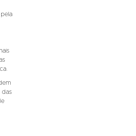
 pela
nais
as
ca.
odem
 das
de