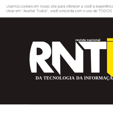
Usamos cookies em nosso site para oferecer a você a experiência
clicar em “Aceitar Todos”, você concorda com o uso de TODOS 