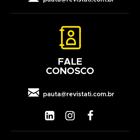
FALE
CONOSCO

pauta@revistati.com.br


