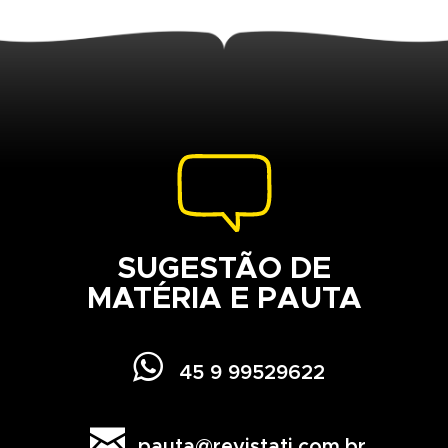
SUGESTÃO DE
MATÉRIA E PAUTA

45 9 99529622

pauta@revistati.com.br