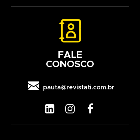
FALE
CONOSCO

pauta@revistati.com.br


