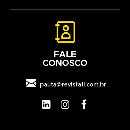
FALE
CONOSCO

pauta@revistati.com.br


