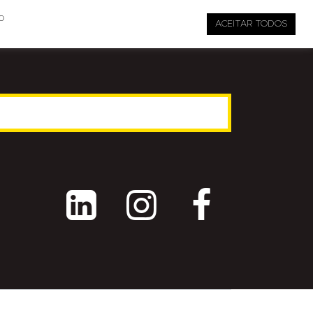

pauta@revistati.com.br
o
ACEITAR TODOS


