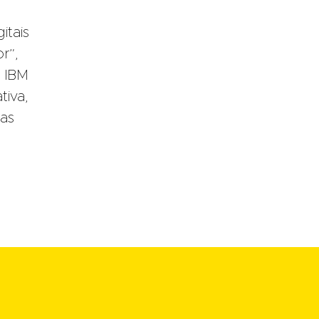
itais
r”,
a IBM
tiva,
ias