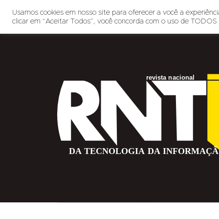
Usamos cookies em nosso site para oferecer a você a experiência
clicar em “Aceitar Todos”, você concorda com o uso de TODOS 