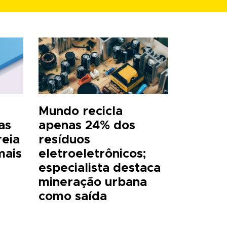
a
Mundo recicla
as
apenas 24% dos
reia
resíduos
mais
eletroeletrônicos;
especialista destaca
mineração urbana
como saída