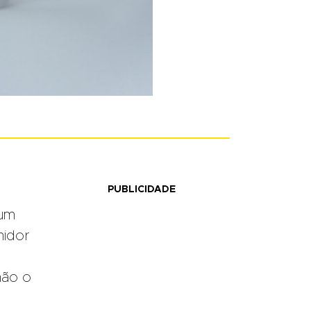
PUBLICIDADE
 um
midor
não o