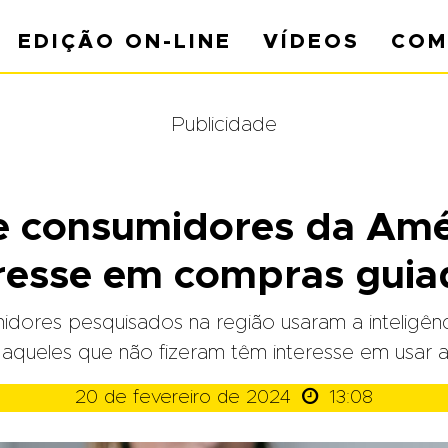
EDIÇÃO ON-LINE
VÍDEOS
COM
Publicidade
e consumidores da Amér
eresse em compras guia
res pesquisados na região usaram a inteligência a
aqueles que não fizeram têm interesse em usar a

20 de fevereiro de 2024
13:08