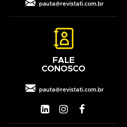

pauta@revistati.com.br
FALE
CONOSCO

pauta@revistati.com.br


