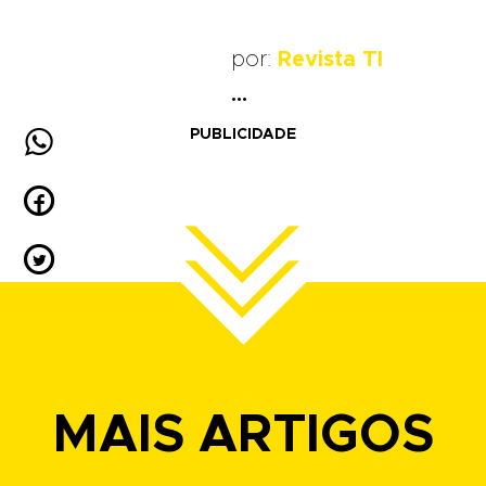
por:
Revista TI
...

PUBLICIDADE


MAIS ARTIGOS