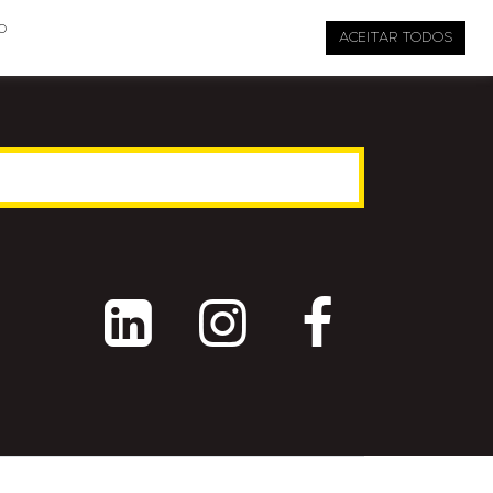

pauta@revistati.com.br
o
ACEITAR TODOS


