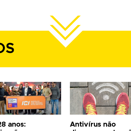
OS
28 anos:
Antivírus não