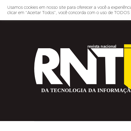
Usamos cookies em nosso site para oferecer a você a experiência
clicar em “Aceitar Todos”, você concorda com o uso de TODOS 