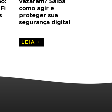
ão:
vazaram? Saiba
Fi
como agir e
s
proteger sua
segurança digital
LEIA +