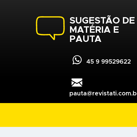
SUGESTÃO DE
MATÉRIA E
PAUTA

45 9 99529622

pauta@revistati.com.b