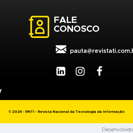
FALE
CONOSCO

pauta@revistati.com.



r
© 2026 - RNTI - Revista Nacional da Tecnologia da Informação
Desenvolvido