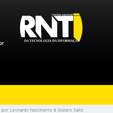
br
 por:
Leonardo Nascimento
& Giuliano Saito