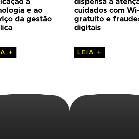
icação a
dispensa a atenç
nologia e ao
cuidados com Wi-
viço da gestão
gratuito e fraude
lica
digitais
IA +
LEIA +