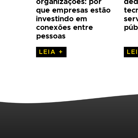
organizações: por
ded
que empresas estão
tec
investindo em
ser
conexões entre
púb
pessoas
LEIA +
LE