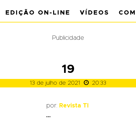
EDIÇÃO ON-LINE
VÍDEOS
COM
Publicidade
19

13 de julho de 2021
20:33
por:
Revista TI
...