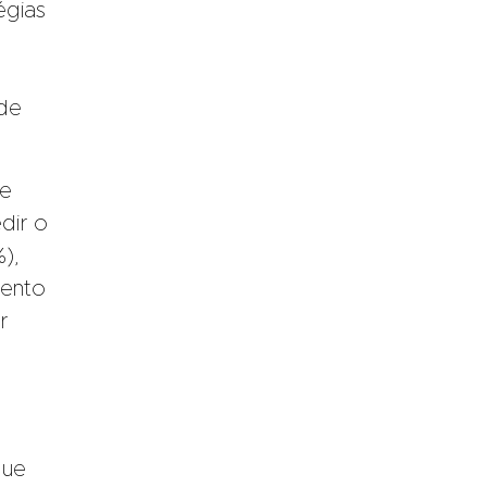
égias
ade
de
dir o
),
mento
r
que