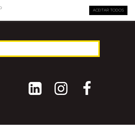

pauta@revistati.com.br
o
ACEITAR TODOS


