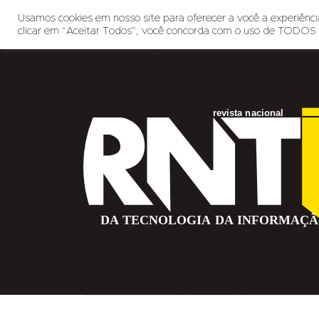
Usamos cookies em nosso site para oferecer a você a experiência
clicar em “Aceitar Todos”, você concorda com o uso de TODOS 