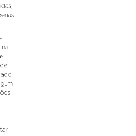
das,
penas
e
 na
as
nde
dade.
algum
ções
tar