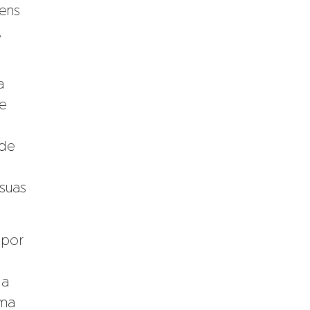
gens
,
a
e
​
 de
suas
 por
da
uma