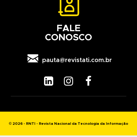
FALE
CONOSCO

pauta@revistati.com.br



© 2026 - RNTI - Revista Nacional da Tecnologia da Informação