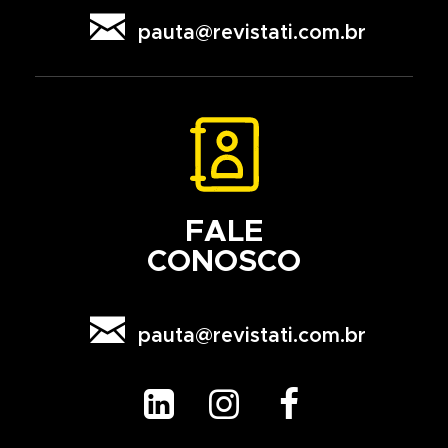

pauta@revistati.com.br
FALE
CONOSCO

pauta@revistati.com.br


