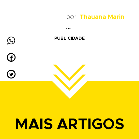
por:
Thauana Marin
...

PUBLICIDADE


MAIS ARTIGOS