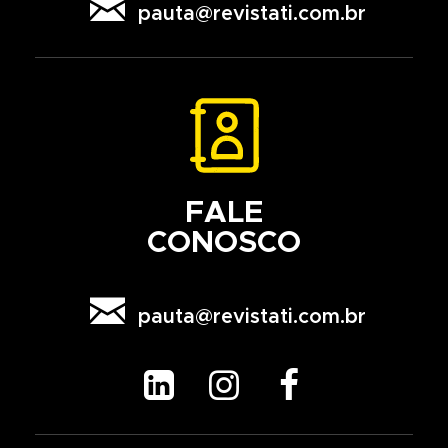

pauta@revistati.com.br
FALE
CONOSCO

pauta@revistati.com.br


