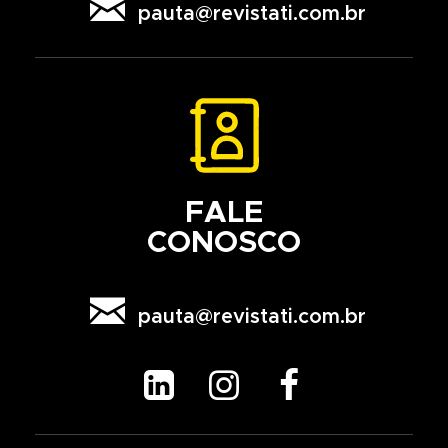

pauta@revistati.com.br
FALE
CONOSCO

pauta@revistati.com.br


