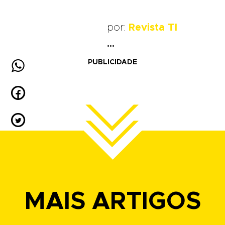
por:
Revista TI
...

PUBLICIDADE


MAIS ARTIGOS