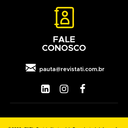
FALE
CONOSCO

pauta@revistati.com.br


