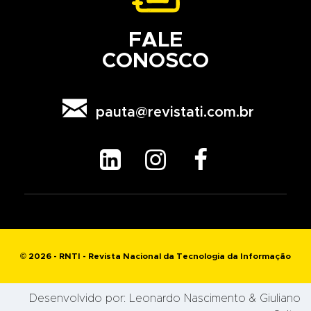
FALE
CONOSCO

pauta@revistati.com.br



© 2026 - RNTI - Revista Nacional da Tecnologia da Informação
Desenvolvido por:
Leonardo Nascimento
& Giuliano