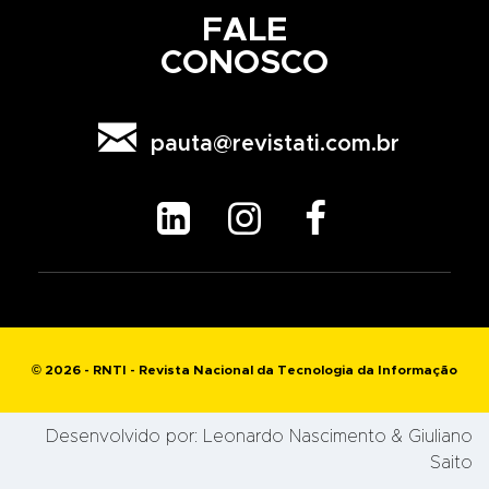
FALE
CONOSCO

pauta@revistati.com.br



© 2026 - RNTI - Revista Nacional da Tecnologia da Informação
Desenvolvido por:
Leonardo Nascimento
& Giuliano
Saito