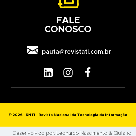
FALE
CONOSCO

pauta@revistati.com.br



© 2026 - RNTI - Revista Nacional da Tecnologia da Informação
Desenvolvido por:
Leonardo Nascimento
& Giuliano