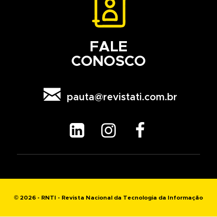
FALE
CONOSCO

pauta@revistati.com.br



© 2026 - RNTI - Revista Nacional da Tecnologia da Informação