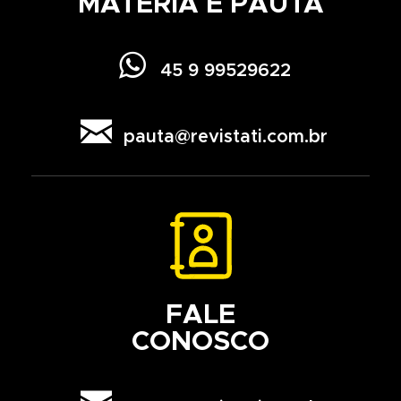
MATÉRIA E PAUTA

45 9 99529622

pauta@revistati.com.br
FALE
CONOSCO