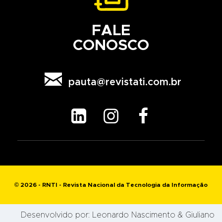
FALE
CONOSCO

pauta@revistati.com.br



© 2026 - RNTI - Revista Nacional da Tecnologia da Informação
Desenvolvido por:
Leonardo Nascimento
& Giuliano