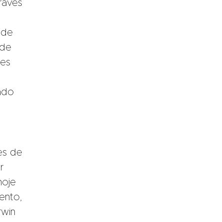
ravés
 de
 de
ões
ado
es de
r
hoje
ento,
rwin