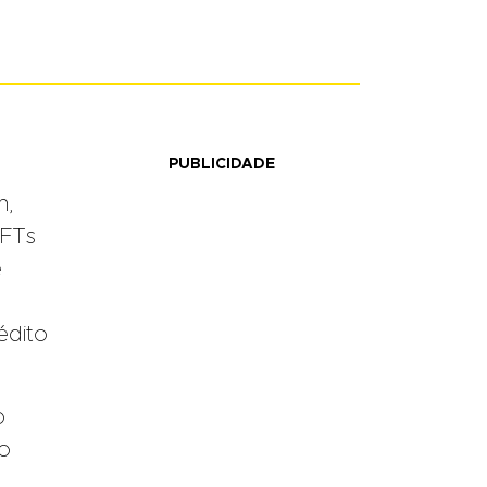
PUBLICIDADE
n,
NFTs
e
édito
o
no