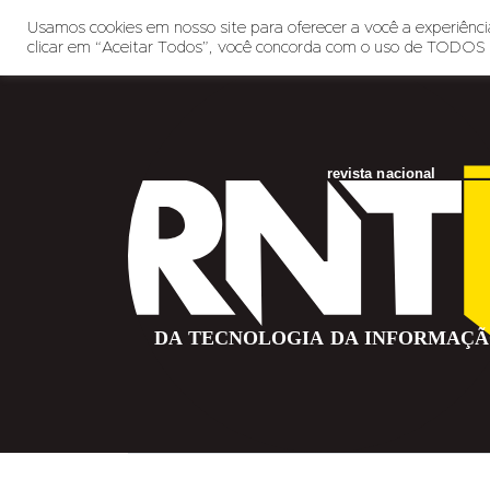
Usamos cookies em nosso site para oferecer a você a experiência
clicar em “Aceitar Todos”, você concorda com o uso de TODOS 