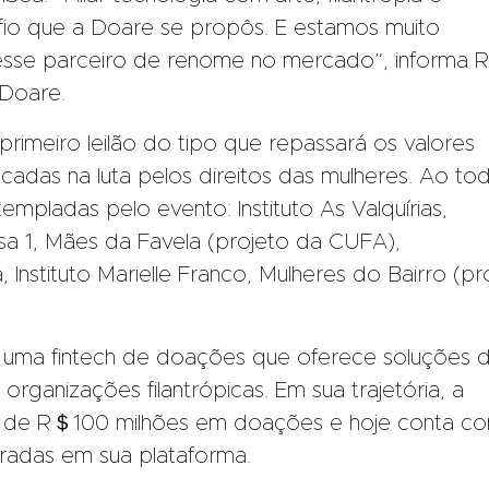
fio que a Doare se propôs. E estamos muito
 esse parceiro de renome no mercado”, informa 
 Doare.
imeiro leilão do tipo que repassará os valores
das na luta pelos direitos das mulheres. Ao to
empladas pelo evento: Instituto As Valquírias,
sa 1, Mães da Favela (projeto da CUFA),
nstituto Marielle Franco, Mulheres do Bairro (pr
 uma fintech de doações que oferece soluções 
rganizações filantrópicas. Em sua trajetória, a
s de R＄100 milhões em doações e hoje conta c
radas em sua plataforma.