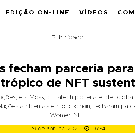
EDIÇÃO ON-LINE
VÍDEOS
COM
Publicidade
 fecham parceria para 
ntrópico de NFT susten
ções, e a Moss, climatech pioneira e líder glob
luções ambientais em blockchain, fecharam parce
Women NFT

29 de abril de 2022
16:34