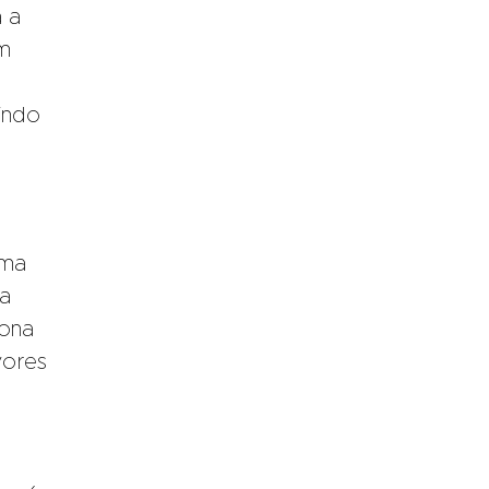
 a
ém
indo
uma
da
ona
vores