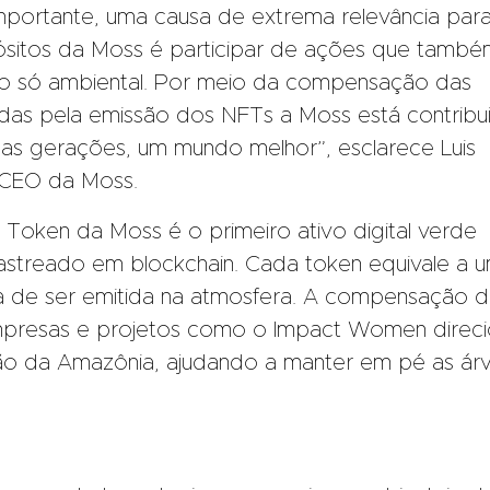
mportante, uma causa de extrema relevância para
sitos da Moss é participar de ações que tamb
ão só ambiental. Por meio da compensação das
as pela emissão dos NFTs a Moss está contribu
mas gerações, um mundo melhor”, esclarece Luis
 CEO da Moss.
Token da Moss é o primeiro ativo digital verde
astreado em blockchain. Cada token equivale a 
 de ser emitida na atmosfera. A compensação 
resas e projetos como o Impact Women direci
ão da Amazônia, ajudando a manter em pé as ár