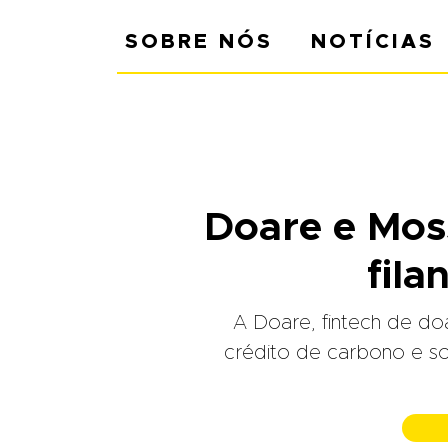
SOBRE NÓS
NOTÍCIAS
Doare e Moss
fila
A Doare, fintech de doa
crédito de carbono e so