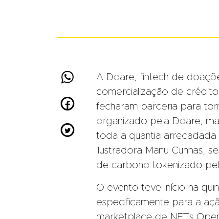

A Doare, fintech de doações
comercialização de crédito

fecharam parceria para tor
organizado pela Doare, mai

toda a quantia arrecadada 
ilustradora Manu Cunhas, 
de carbono tokenizado pel
O evento teve início na qui
especificamente para a aç
marketplace de NFTs OpenSe