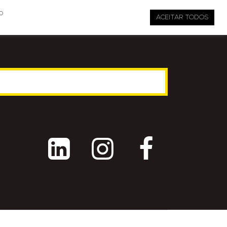

pauta@revistati.com.br
o
ACEITAR TODOS


