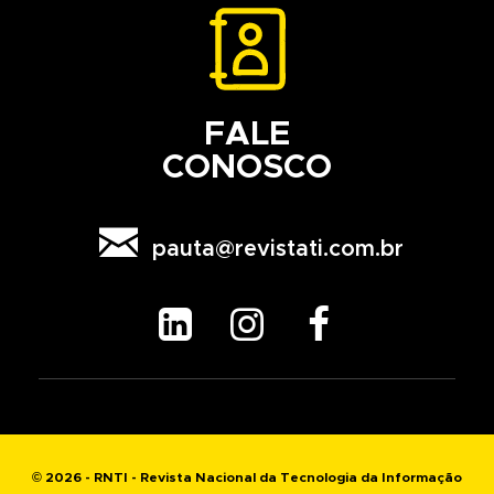
FALE
CONOSCO

pauta@revistati.com.br



© 2026 - RNTI - Revista Nacional da Tecnologia da Informação