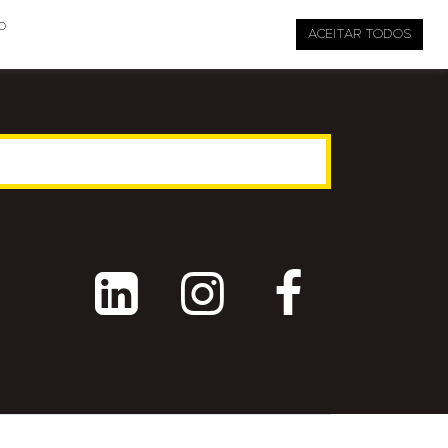

pauta@revistati.com.br
o
ACEITAR TODOS


