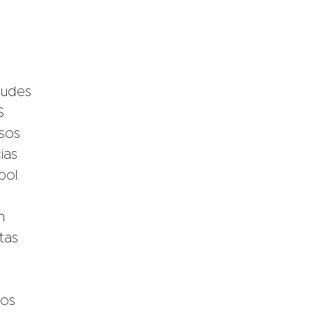
audes
$
rsos
ias
pol.
m
tas
los