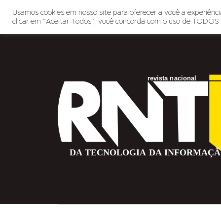
Usamos cookies em nosso site para oferecer a você a experiência
clicar em “Aceitar Todos”, você concorda com o uso de TODOS 