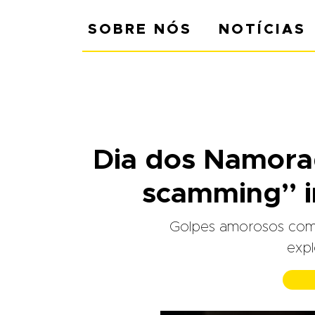
SOBRE NÓS
NOTÍCIAS
Dia dos Namorad
scamming” im
Golpes amorosos com us
expl