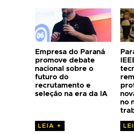
Empresa do Paraná
Par
promove debate
IEE
nacional sobre o
tec
futuro do
rem
recrutamento e
pro
seleção na era da IA
nov
no 
tra
LEIA +
LE