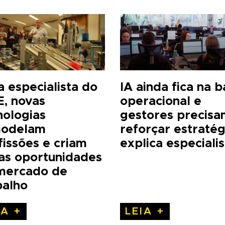
a especialista do
IA ainda fica na 
E, novas
operacional e
nologias
gestores precisa
odelam
reforçar estratég
fissões e criam
explica especialis
as oportunidades
mercado de
balho
IA +
LEIA +