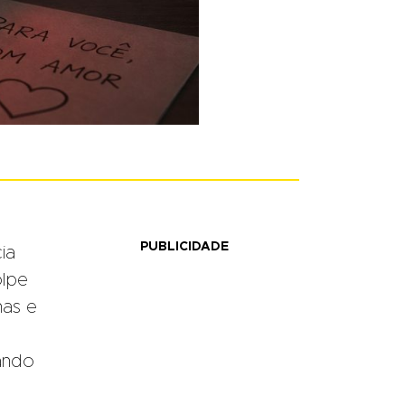
PUBLICIDADE
ia
olpe
mas e
zando