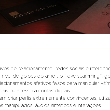
vos de relacionamento, redes sociais e inteligênc
u o nível de golpes do amor, o “love scamming”, g
acionamentos afetivos falsos para manipular víti
ais ou acesso a contas digitais.
m criar perfis extremamente convincentes, utili
s manipulados, áudios sintéticos e interações