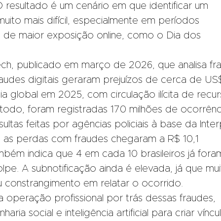
O resultado é um cenário em que identificar um
 muito mais difícil, especialmente em períodos
e de maior exposição online, como o Dia dos
ech, publicado em março de 2026, que analisa fr
raudes digitais geraram prejuízos de cerca de US
a global em 2025, com circulação ilícita de recu
 todo, foram registradas 170 milhões de ocorrênc
sultas feitas por agências policiais à base da Inter
, as perdas com fraudes chegaram a R$ 10,1
mbém indica que 4 em cada 10 brasileiros já fora
lpe. A subnotificação ainda é elevada, já que mui
 constrangimento em relatar o ocorrido.
a operação profissional por trás dessas fraudes,
ria social e inteligência artificial para criar víncu