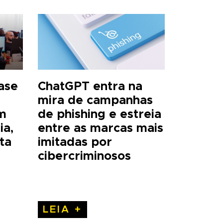
base
ChatGPT entra na
mira de campanhas
m
de phishing e estreia
ia,
entre as marcas mais
ta
imitadas por
cibercriminosos
LEIA +