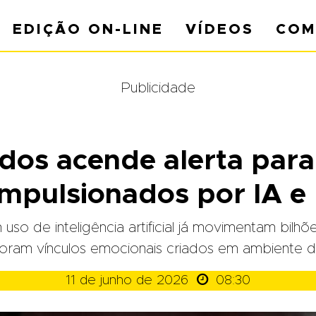
EDIÇÃO ON-LINE
VÍDEOS
COM
Publicidade
os acende alerta para
pulsionados por IA e 
o de inteligência artificial já movimentam bilh
oram vínculos emocionais criados em ambiente di

11 de junho de 2026
08:30