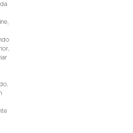
 da
ine,
ando
ior,
iar
do,
m
nte