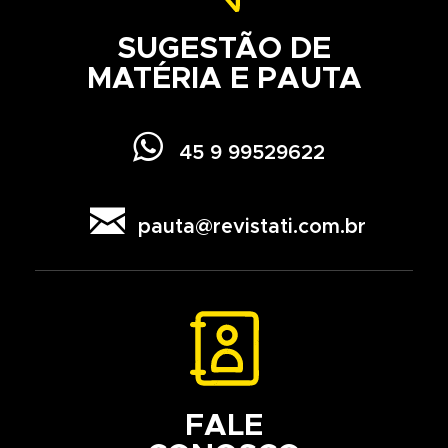
SUGESTÃO DE
MATÉRIA E PAUTA

45 9 99529622

pauta@revistati.com.br
FALE