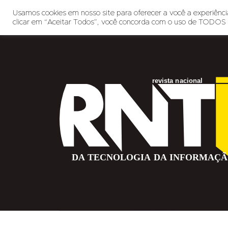
Usamos cookies em nosso site para oferecer a você a experiência
clicar em “Aceitar Todos”, você concorda com o uso de TODOS 