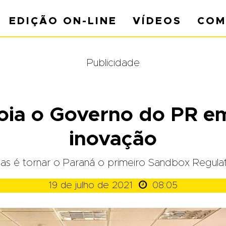
EDIÇÃO ON-LINE
VÍDEOS
COM
Publicidade
oia o Governo do PR em
inovação
s é tornar o Paraná o primeiro Sandbox Regulató

19 de julho de 2021
08:05