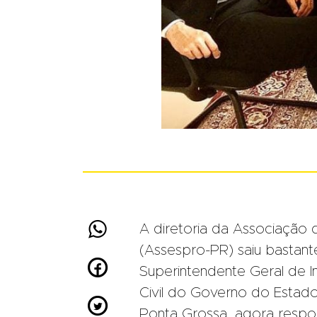

A diretoria da Associação 
(Assespro-PR) saiu bastan

Superintendente Geral de I
Civil do Governo do Estado

Ponta Grossa, agora respo