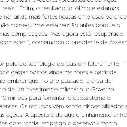
e projetos inovadores (produtos ou serviços
 reais. “Enfim, o resultado foi ótimo e estamos
 tornar ainda mais fortes nossas empresas parana
e não conseguimos essa reunião antes porque o
rias complicações. Mas agora está recuperado,
r acontecer!”, comemorou o presidente da Asses
r polo de tecnologia do país em faturamento, m
de galgar postos ainda melhores a partir da
ale lembrar que, no ano passado, a área de
io de um investimento milionário: o Governo
10 milhões para fomentar o ecossistema e
aenses. Os recursos vêm sendo disponibilizados 
as ações. A aposta é de que o alinhamento entre
ões gere renda, emprego e desenvolvimento.