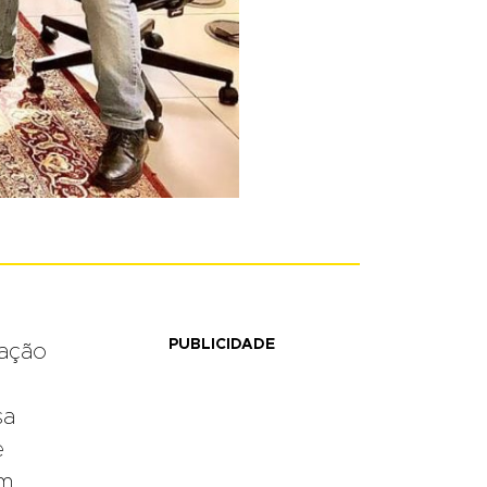
PUBLICIDADE
mação
sa
e
Em