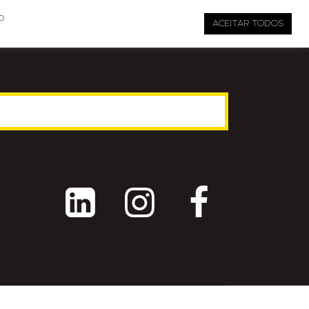

pauta@revistati.com.br
o
ACEITAR TODOS


