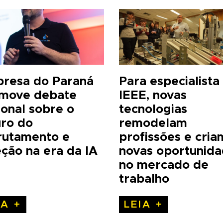
resa do Paraná
Para especialista
move debate
IEEE, novas
ional sobre o
tecnologias
uro do
remodelam
rutamento e
profissões e cria
eção na era da IA
novas oportunid
no mercado de
trabalho
IA +
LEIA +