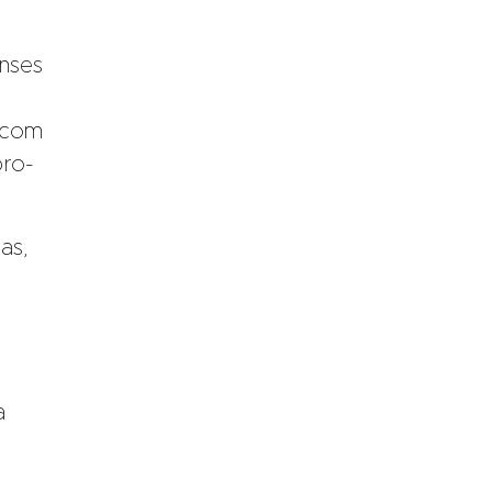
enses
 com
pro-
as,
a