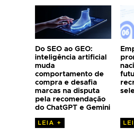
Do SEO ao GEO:
Emp
inteligência artificial
pro
muda
nac
comportamento de
fut
compra e desafia
rec
marcas na disputa
sel
pela recomendação
do ChatGPT e Gemini
LEIA +
LE