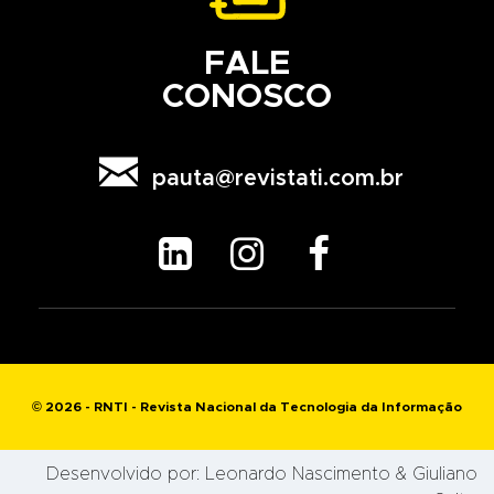
FALE
CONOSCO

pauta@revistati.com.br



© 2026 - RNTI - Revista Nacional da Tecnologia da Informação
Desenvolvido por:
Leonardo Nascimento
& Giuliano