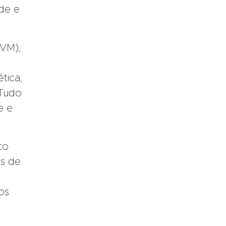
de e
CVM),
tica,
 Tudo
e e
to
es de
é
os