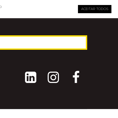

pauta@revistati.com.br
o
ACEITAR TODOS


