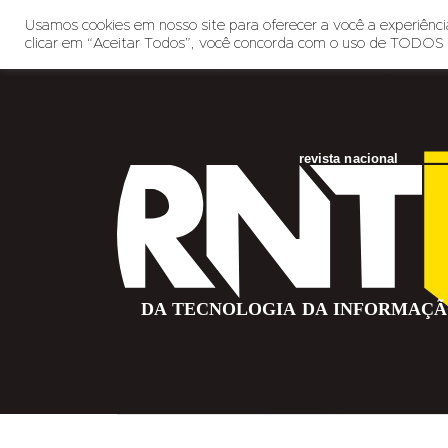
Usamos cookies em nosso site para oferecer a você a experiência
clicar em “Aceitar Todos”, você concorda com o uso de TODOS 