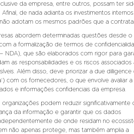
 inclusive da empresa, entre outros, possam ter si
 Afinal, de nada adianta os investimentos internos
 não adotam os mesmos padrões que a contrata
resas abordem determinadas questões desde o
om a formalização de termos de confidencialid
– NDA), que são elaborados com rigor para gara
am as responsabilidades e os riscos associados 
veis. Além disso, deve priorizar a due dilligence
ia’) com os fornecedores, o que envolve avaliar a
dos e informações confidenciais da empresa.
s organizações podem reduzir significativamente 
rança da informação e garantir que os dados
ndependentemente de onde residam no ecossis
gem não apenas protege, mas também amplia a