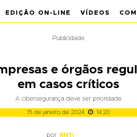
EDIÇÃO ON-LINE
VÍDEOS
COM
Publicidade
mpresas e órgãos regu
em casos críticos
A cibersegurança deve ser prioridade

15 de janeiro de 2024
14:20
por:
RNTI