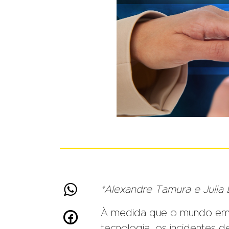

*Alexandre Tamura e Julia
À medida que o mundo emp

tecnologia, os incidentes