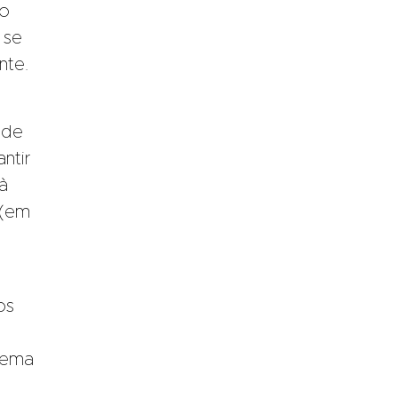
do
 se
nte.
ade
ntir
à
 (em
os
tema