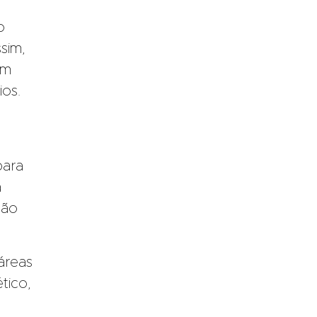
o
sim,
ém
ios.
para
a
ção
áreas
tico,