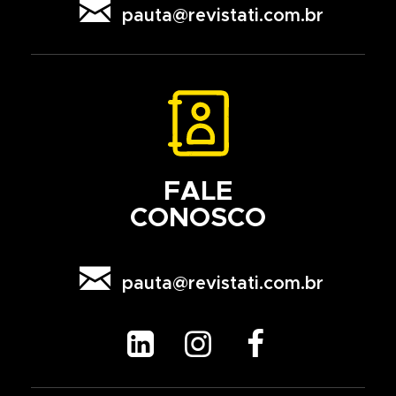

pauta@revistati.com.br
FALE
CONOSCO

pauta@revistati.com.br


