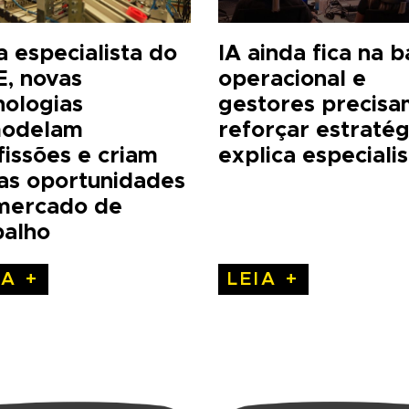
a especialista do
IA ainda fica na 
E, novas
operacional e
nologias
gestores precisa
odelam
reforçar estratég
fissões e criam
explica especialis
as oportunidades
mercado de
balho
IA +
LEIA +