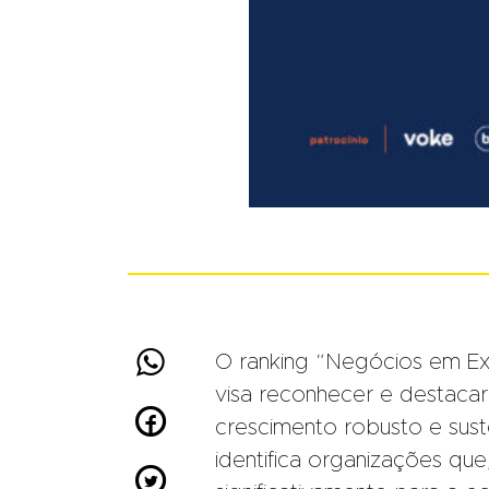

O ranking “Negócios em Exp
visa reconhecer e destaca

crescimento robusto e suste
identifica organizações qu
