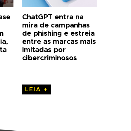
base
ChatGPT entra na
mira de campanhas
m
de phishing e estreia
ia,
entre as marcas mais
ta
imitadas por
cibercriminosos
LEIA +