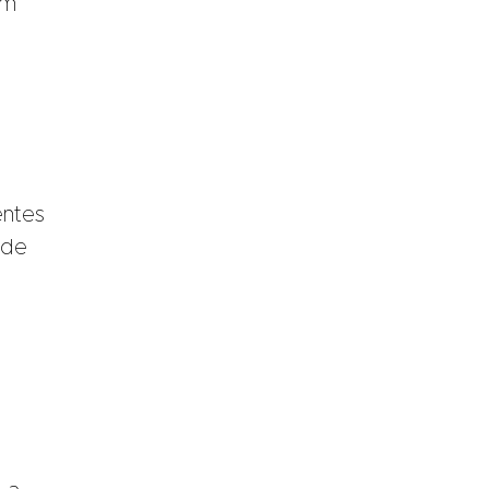
em
entes
 de