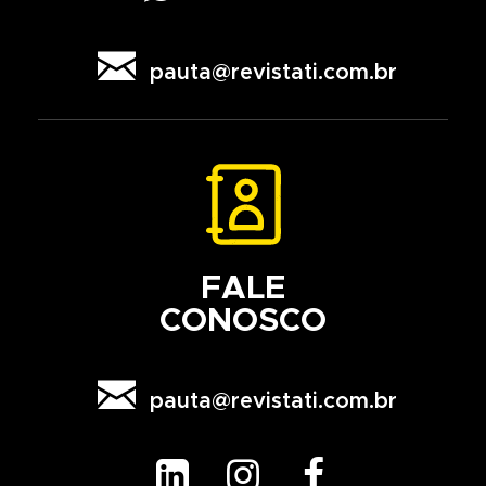

pauta@revistati.com.br
FALE
CONOSCO

pauta@revistati.com.br


