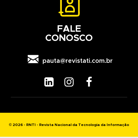
FALE
CONOSCO

pauta@revistati.com.br



© 2026 - RNTI - Revista Nacional da Tecnologia da Informação