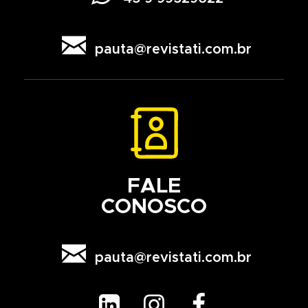

pauta@revistati.com.br
FALE
CONOSCO

pauta@revistati.com.br


