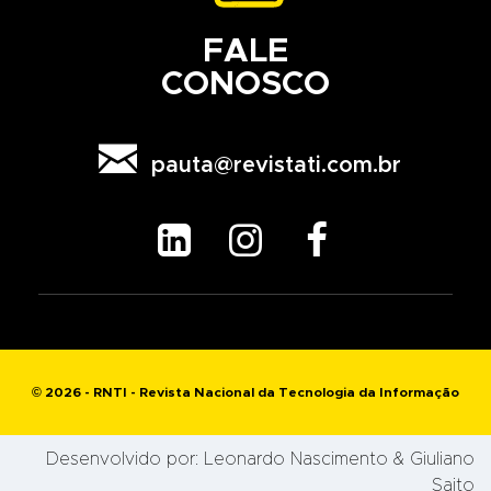
FALE
CONOSCO

pauta@revistati.com.br



© 2026 - RNTI - Revista Nacional da Tecnologia da Informação
Desenvolvido por:
Leonardo Nascimento
& Giuliano
Saito