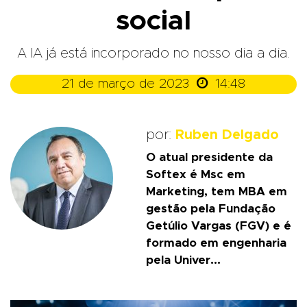
social
A IA já está incorporado no nosso dia a dia.

21 de março de 2023
14:48
por:
Ruben Delgado
O atual presidente da
Softex é Msc em
Marketing, tem MBA em
gestão pela Fundação
Getúlio Vargas (FGV) e é
formado em engenharia
pela Univer...