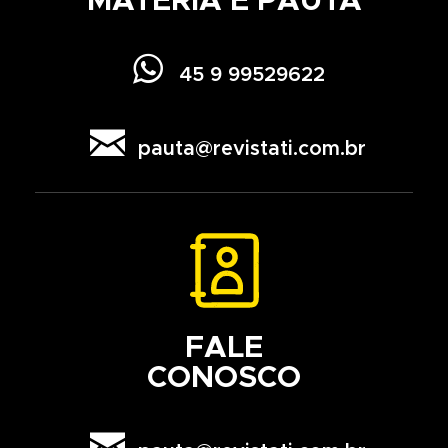
MATÉRIA E PAUTA

45 9 99529622

pauta@revistati.com.br
FALE
CONOSCO
