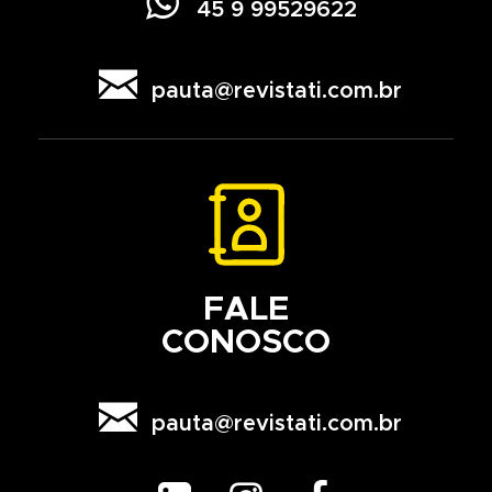

45 9 99529622

pauta@revistati.com.br
FALE
CONOSCO

pauta@revistati.com.br