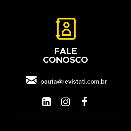
FALE
CONOSCO

pauta@revistati.com.br


