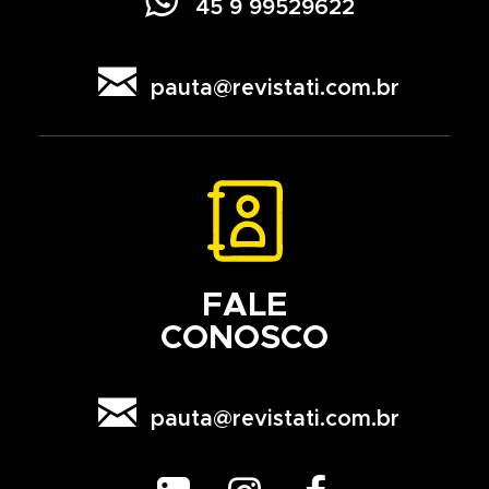

45 9 99529622

pauta@revistati.com.br
FALE
CONOSCO

pauta@revistati.com.br