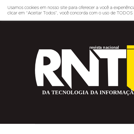
Usamos cookies em nosso site para oferecer a você a experiência
clicar em “Aceitar Todos”, você concorda com o uso de TODOS 