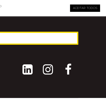

pauta@revistati.com.br
o
ACEITAR TODOS


