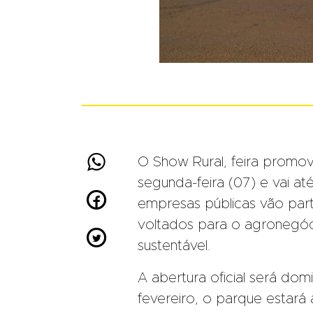

O Show Rural, feira promo
segunda-feira (07) e vai até

empresas públicas vão part
voltados para o agronegó

sustentável.
A abertura oficial será dom
fevereiro, o parque estará 