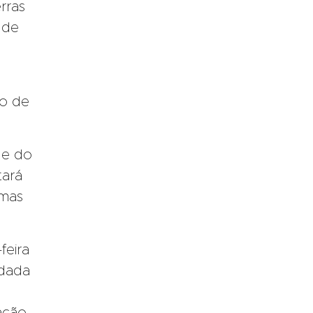
rras
 de
ão de
 e do
tará
amas
feira
ndada
ação