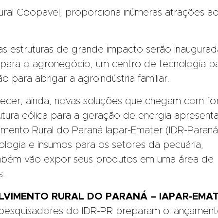
ural Coopavel, proporciona inúmeras atrações a
s estruturas de grande impacto serão inaugurad
ara o agronegócio, um centro de tecnologia p
o para abrigar a agroindústria familiar.
hecer, ainda, novas soluções que chegam com fo
ura eólica para a geração de energia apresent
vimento Rural do Paraná Iapar-Emater (IDR-Paraná
logia e insumos para os setores da pecuária,
 também vão expor seus produtos em uma área de
.
LVIMENTO RURAL DO PARANÁ – IAPAR-EMA
 pesquisadores do IDR-PR preparam o lançamen