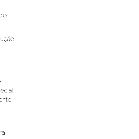
 do
dução
o
ecial
ente
ra