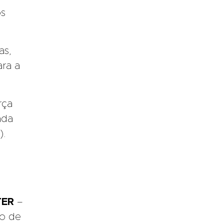
os
as,
ara a
rça
ada
).
TER
–
to de