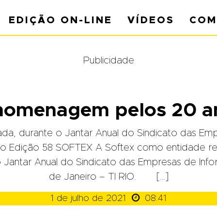
EDIÇÃO ON-LINE
VÍDEOS
COM
Publicidade
homenagem pelos 20 a
da, durante o Jantar Anual do Sindicato das Emp
ro Edição 58 SOFTEX A Softex como entidade refe
Jantar Anual do Sindicato das Empresas de Info
de Janeiro – TI RIO. […]

1 de julho de 2021
08:41