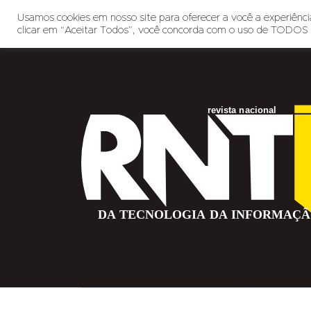
Usamos cookies em nosso site para oferecer a você a experiência
clicar em “Aceitar Todos”, você concorda com o uso de TODOS 