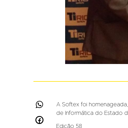

A Softex foi homenageada,
de Informática do Estado d

Edição 58