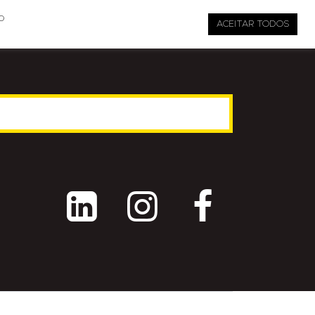

pauta@revistati.com.br
o
ACEITAR TODOS


