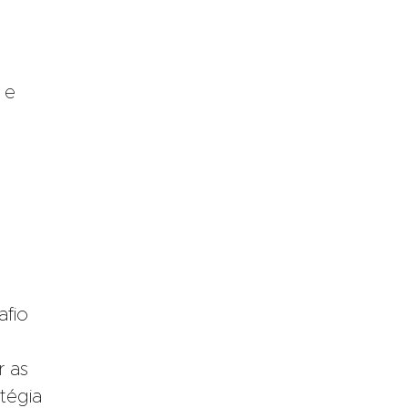
 e
afio
r as
tégia