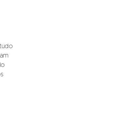
 tudo
jam
lo
os