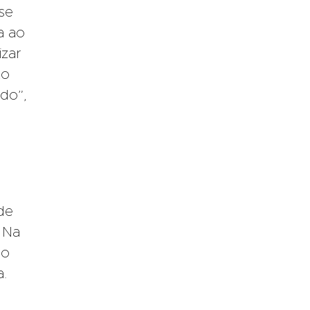
sse
a ao
izar
to
ado”,
de
. Na
do
a.