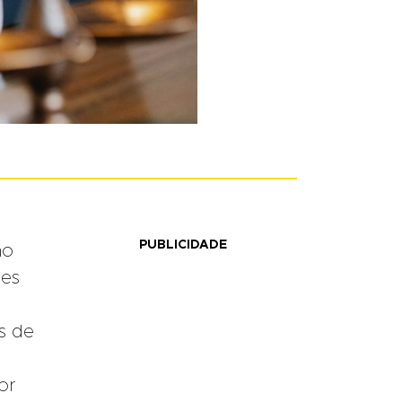
PUBLICIDADE
ão
ões
s de
or