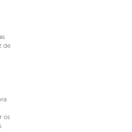
is
z de
ora
r os
s