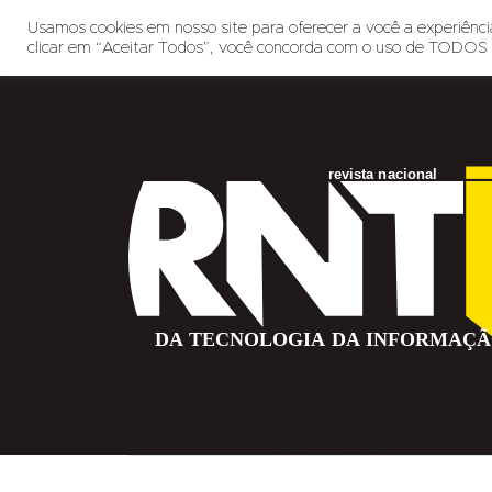
Usamos cookies em nosso site para oferecer a você a experiência
clicar em “Aceitar Todos”, você concorda com o uso de TODOS 