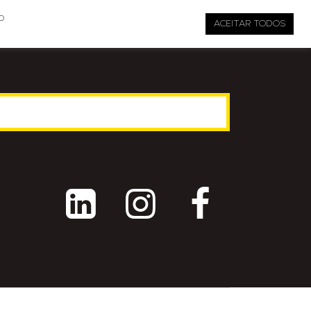

pauta@revistati.com.br
o
ACEITAR TODOS


