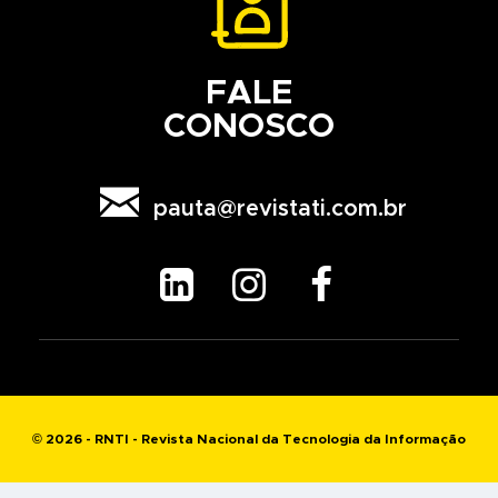
FALE
CONOSCO

pauta@revistati.com.br



© 2026 - RNTI - Revista Nacional da Tecnologia da Informação