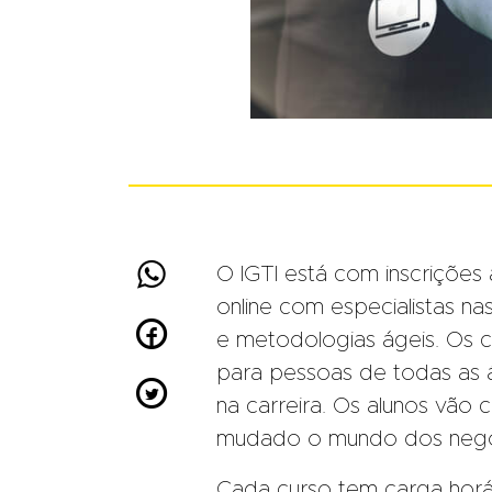

O IGTI está com inscrições
online com especialistas nas 

e metodologias ágeis. Os 
para pessoas de todas as

na carreira. Os alunos vão
mudado o mundo dos negóc
Cada curso tem carga horári