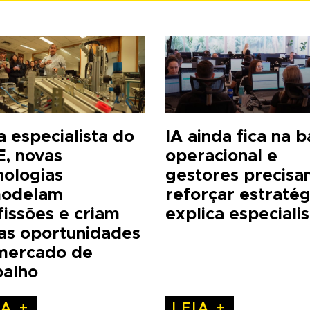
a especialista do
IA ainda fica na 
E, novas
operacional e
nologias
gestores precisa
odelam
reforçar estratég
fissões e criam
explica especialis
as oportunidades
mercado de
balho
IA +
LEIA +