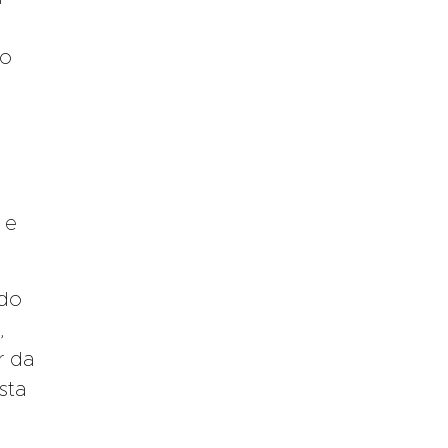
so
 e
ndo
,
r da
sta