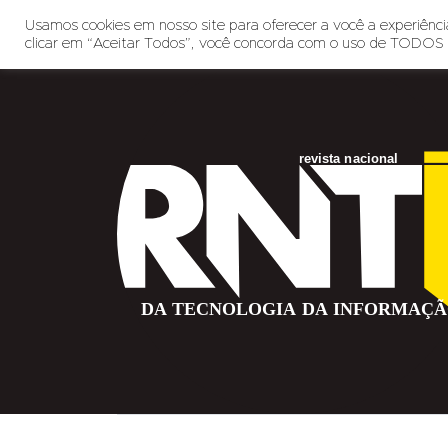
Usamos cookies em nosso site para oferecer a você a experiência
clicar em “Aceitar Todos”, você concorda com o uso de TODOS 