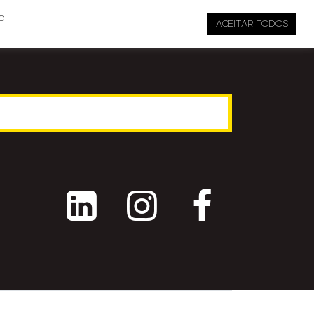

pauta@revistati.com.br
o
ACEITAR TODOS


