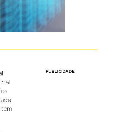
PUBLICIDADE
al
cial
dos
rade
e têm
h