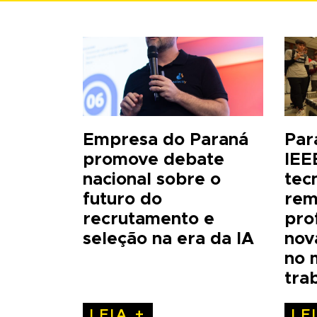
Empresa do Paraná
Par
promove debate
IEE
nacional sobre o
tec
futuro do
rem
recrutamento e
pro
seleção na era da IA
nov
no 
tra
LEIA +
LE