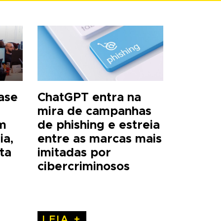
base
ChatGPT entra na
mira de campanhas
m
de phishing e estreia
ia,
entre as marcas mais
ta
imitadas por
cibercriminosos
LEIA +