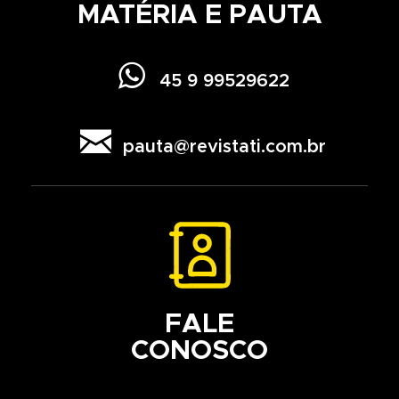
MATÉRIA E PAUTA

45 9 99529622

pauta@revistati.com.br
FALE
CONOSCO