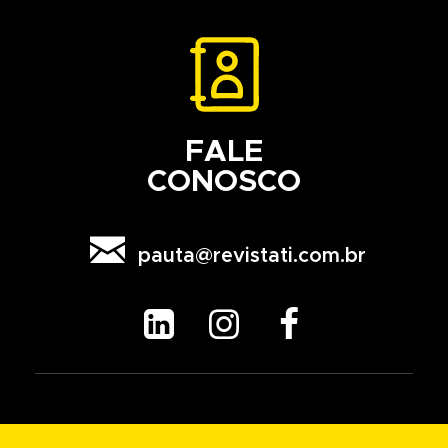
FALE
CONOSCO

pauta@revistati.com.br


