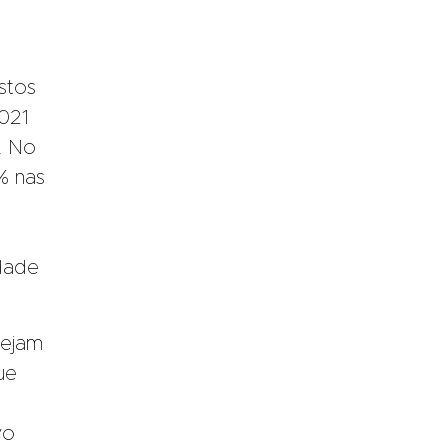
stos
021
. No
% nas
idade
sejam
ue
vo