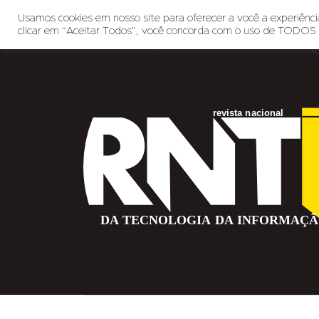
Usamos cookies em nosso site para oferecer a você a experiência
clicar em “Aceitar Todos”, você concorda com o uso de TODOS 