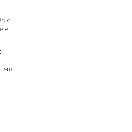
ão e
ce e
é
mitem