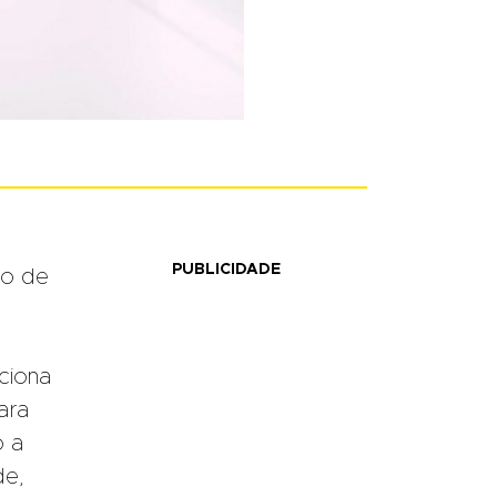
PUBLICIDADE
ão de
ciona
ara
o a
de,