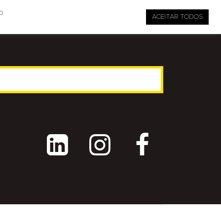

pauta@revistati.com.br
o
ACEITAR TODOS


