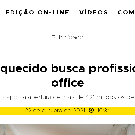
EDIÇÃO ON-LINE
VÍDEOS
COM
Publicidade
quecido busca profiss
office
ia aponta abertura de mais de 421 mil postos de

22 de outubro de 2021
10:34