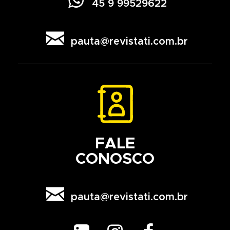

45 9 99529622

pauta@revistati.com.br
FALE
CONOSCO

pauta@revistati.com.br