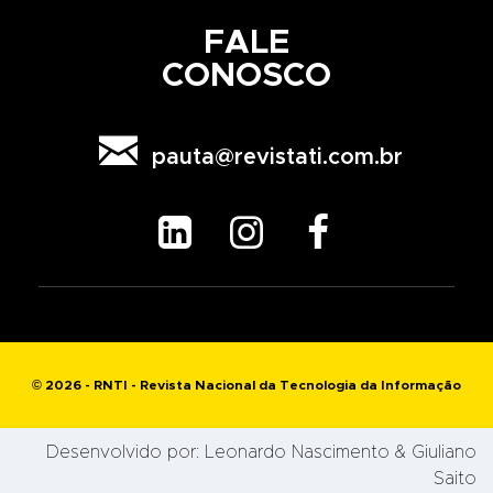
FALE
CONOSCO

pauta@revistati.com.br



© 2026 - RNTI - Revista Nacional da Tecnologia da Informação
Desenvolvido por:
Leonardo Nascimento
& Giuliano
Saito